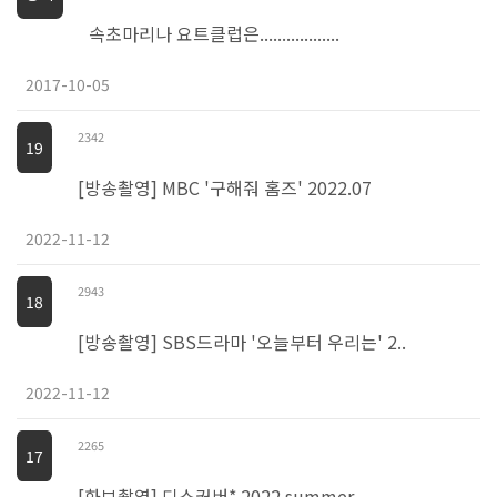
속초마리나 요트클럽은..................
2017-10-05
2342
19
[방송촬영] MBC '구해줘 홈즈' 2022.07
2022-11-12
2943
18
[방송촬영] SBS드라마 '오늘부터 우리는' 2..
2022-11-12
2265
17
[화보촬영] 디스커버* 2022 summer